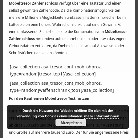
Möbeltresor Zahlenschloss
verfügt über eine Tastatur und einen
selbst gewählten Zahlencode. Da die Kombinationsmöglichkeiten
mehrere Millionen Möglichkeiten umfassen, hätten Einbrecher beim
Lottospielen eine höhere Wahrscheinlichkeit auf einen Gewinn. Für
eine umfassende Sicherheit sollte die Kombination vom
Möbeltresor
Zahlenschloss
nirgendwo aufgeschrieben sein oder etwa das eigene
Geburtsdatum enthalten, da Diebe dieses etwa auf Ausweisen oder
Schriftstücken nachlesen könnten.
[asa_collection asa_tresor_cont_mob_ohproz,
type=random]tresor_top1[/asa_collection]
[asa_collection asa_tresor_cont_mob_ohproz,
type=random]waffenschrank_top1[/asa_collection]
Für den Kauf einen Möbeltresor Test nutzen
Durch die Nutzung der Website erklären Sie sich mit der
Für einen
Möbeltresor Test
sind natürlich neben der Qualität auch die
Verwendung von Cookies einverstanden.
mehr Informationen
Preise ausschlaggebend. Der Preis für einen Burg Wächter beginnen
Akzeptieren
ab circa 300 Euro und steigen danach proportional zur Ausstattung
und Größe auf mehrere tausend Euro. Der für Sie angemessene Preis