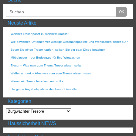
Neuste Artikel
Welcher Tresor passt zu welchem Anlass?
Wie bewahren Unternehmer wichtige Geschäftspapiere und Wertsachen sicher auf?
Bevor Sie einen Tresor kaufen, sollten Sie ein paar Dinge beachten
Möbeltresor – der Bodyguard für Ihre Wertsachen
Tresor – Was man zum Thema Tresor wissen sollte
Waffenschrank – Alles was man zum Thema wissen muss
Warum ein Tresor feuerfest sein sollte
Die große Angebotspalette der Tresor Hersteller
Kategorien
Haussicherheit NEWS