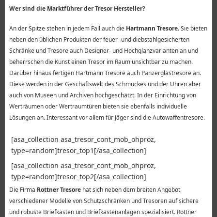
Wer sind die Marktführer der Tresor Hersteller?
An der Spitze stehen in jedem Fall auch die
Hartmann Tresore
. Sie bieten
neben den üblichen Produkten der feuer- und diebstahlgesicherten
Schränke und Tresore auch Designer- und Hochglanzvarianten an und
beherrschen die Kunst einen Tresor im Raum unsichtbar zu machen.
Darüber hinaus fertigen Hartmann Tresore auch Panzerglastresore an.
Diese werden in der Geschäftswelt des Schmuckes und der Uhren aber
auch von Museen und Archiven hochgeschätzt. In der Einrichtung von
Werträumen oder Wertraumtüren bieten sie ebenfalls individuelle
Lösungen an. Interessant vor allem für Jäger sind die Autowaffentresore.
[asa_collection asa_tresor_cont_mob_ohproz,
type=random]tresor_top1[/asa_collection]
[asa_collection asa_tresor_cont_mob_ohproz,
type=random]tresor_top2[/asa_collection]
Die Firma
Rottner Tresore
hat sich neben dem breiten Angebot
verschiedener Modelle von Schutzschränken und Tresoren auf sichere
und robuste Briefkästen und Briefkastenanlagen spezialisiert. Rottner