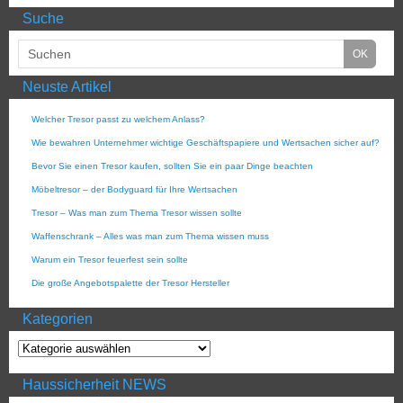
Suche
Neuste Artikel
Welcher Tresor passt zu welchem Anlass?
Wie bewahren Unternehmer wichtige Geschäftspapiere und Wertsachen sicher auf?
Bevor Sie einen Tresor kaufen, sollten Sie ein paar Dinge beachten
Möbeltresor – der Bodyguard für Ihre Wertsachen
Tresor – Was man zum Thema Tresor wissen sollte
Waffenschrank – Alles was man zum Thema wissen muss
Warum ein Tresor feuerfest sein sollte
Die große Angebotspalette der Tresor Hersteller
Kategorien
Haussicherheit NEWS