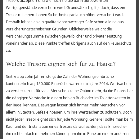
Tresors akzeptiert und wie hoch sie die darin aufbewahrten
Wertgegenstände versichern wird. Grundsätzlich gilt jedoch, dass ein
Tresor mit einem hohen Sicherheitsgrad auch höher versichert wird.
Deshalb lohnt sich ein qualitativ hochwertiger Safe schon alleine aus
versicherungstechnischen Gründen. Üblicherweise weicht die
Versicherungssumme zwischen gewerblicher und privater Nutzung
voneinander ab. Diese Punkte treffen übrigens auch auf den Feuerschutz
zu.
Welche Tresore eignen sich für zu Hause?
Seit knapp zehn Jahren steigt die Zahl der Wohnungseinbrüche
kontinuierlich an, 150.000 Einbrüche waren es im Jahr 2014. Wertsachen
zu verstecken ist für viele Menschen keine Option mehr, da die Einbrecher
die gängigen Verstecke in einem hohlen Buch oder im Toilettenkasten in
der Regel kennen. Deswegen lassen sich immer mehr Menschen, vor
allem in Städten, Safes einbauen, um ihre Wertsachen zu schützen. Doch
nicht jeder Tresor eignet sich für jede Wohnung. Generell sollte man beim
Kauf und der Installation eines Tresors darauf achten, dass Einbrecher
ihn nicht einfach mitnehmen können, um ihn in Ruhe an einem anderen