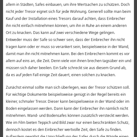
allem in Städten, Safes einbauen, um ihre Wertsachen zu schützen. Doch
nicht jeder Tresor eignet sich für jede Wohnung. Generell sollte man beim
Kauf und der Installation eines Tresors darauf achten, dass Einbrecher
ihn nicht einfach mitnehmen können, um ihn in Ruhe an einem anderen
Ort zu knacken. Das kann auf zwei verschiedene Wege gelingen.
Entweder muss der Safe so schwer sein, dass der Einbrecher ihn nicht
tragen kann oder er muss so verankert sein, beispielsweise in der Wand,
damit man ihn nicht mitnehmen kann. Bei den Einbrechern kommt es vor
allem auf eins an, die Zeit. Denn viele von ihnen brechen tagsüber ein und
müssen sich daher beeilen. Ein Safe schreckt sie aus diesem Grund ab,
da es auf jeden Fall einige Zeit dauert, einen solchen zu knacken.
Zunächst einmal sollte man sich überlegen, was der Tresor schützen soll.
Für wichtige Dokumente beispielsweise genügt in der Regel bereits ein
kleiner, schmaler Tresor. Dieser kann beispielsweise in der Wand oder im
Boden eingelassen werden. Dann kann der Einbrecher ihn nämlich nicht
mitnehmen. Wand- und Bodensafes können zusätzlich versteckt werden.
Wie im Film bieten Teppich und Bild zwar nur einen beschränkten Schutz,
dennoch kostet es den Einbrecher wertvolle Zeit, den Safe zu finden.
Außerdem gewährt die Umschließung des Safes durch die Wände einen