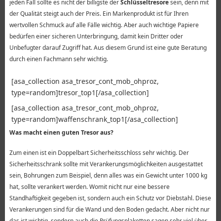
jeden Fall sollte es nicht der billigste der
Schlüsseltresore
sein, denn mit
der Qualität steigt auch der Preis. Ein Markenprodukt ist für Ihren
wertvollen Schmuck auf alle Fälle wichtig. Aber auch wichtige Papiere
bedürfen einer sicheren Unterbringung, damit kein Dritter oder
Unbefugter darauf Zugriff hat. Aus diesem Grund ist eine gute Beratung
durch einen Fachmann sehr wichtig.
[asa_collection asa_tresor_cont_mob_ohproz,
type=random]tresor_top1[/asa_collection]
[asa_collection asa_tresor_cont_mob_ohproz,
type=random]waffenschrank_top1[/asa_collection]
Was macht einen guten Tresor aus?
Zum einen ist ein Doppelbart Sicherheitsschloss sehr wichtig. Der
Sicherheitsschrank sollte mit Verankerungsmöglichkeiten ausgestattet
sein, Bohrungen zum Beispiel, denn alles was ein Gewicht unter 1000 kg
hat, sollte verankert werden. Womit nicht nur eine bessere
Standhaftigkeit gegeben ist, sondern auch ein Schutz vor Diebstahl. Diese
Verankerungen sind für die Wand und den Boden gedacht. Aber nicht nur
das ist wichtig, sondern auch die Prüfungsplaketten sagen sehr viel über