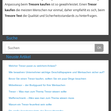
Anpassung beim
Tresore kaufen
ist so gewährleistet. Einen
Tresor
kaufen
die meisten Menschen nur einmal, daher empfiehlt es sich, beim
Tresore Test
die Qualität und Sicherheitsstandards zu hinterfragen.
Suche
Neuste Artikel
Welcher Tresor passt zu welchem Anlass?
Wie bewahren Unternehmer wichtige Geschäftspapiere und Wertsachen sicher auf?
Bevor Sie einen Tresor kaufen, sollten Sie ein paar Dinge beachten
Möbeltresor – der Bodyguard für Ihre Wertsachen
Tresor – Was man zum Thema Tresor wissen sollte
Waffenschrank – Alles was man zum Thema wissen muss
Warum ein Tresor feuerfest sein sollte
Die große Angebotspalette der Tresor Hersteller