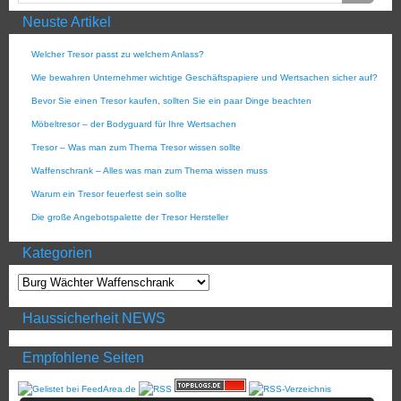
Neuste Artikel
Welcher Tresor passt zu welchem Anlass?
Wie bewahren Unternehmer wichtige Geschäftspapiere und Wertsachen sicher auf?
Bevor Sie einen Tresor kaufen, sollten Sie ein paar Dinge beachten
Möbeltresor – der Bodyguard für Ihre Wertsachen
Tresor – Was man zum Thema Tresor wissen sollte
Waffenschrank – Alles was man zum Thema wissen muss
Warum ein Tresor feuerfest sein sollte
Die große Angebotspalette der Tresor Hersteller
Kategorien
Haussicherheit NEWS
Empfohlene Seiten