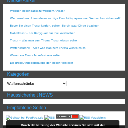
Neuste Artikel
Welcher Tresor passt zu welchem Anlass?
Wie bewahren Unternehmer wichtige Geschäftspapiere und Wertsachen sicher auf?
Bevor Sie einen Tresor kaufen, sollten Sie ein paar Dinge beachten
Möbeltresor – der Bodyguard für Ihre Wertsachen
Tresor – Was man zum Thema Tresor wissen sollte
Waffenschrank – Alles was man zum Thema wissen muss
Warum ein Tresor feuerfest sein sollte
Die große Angebotspalette der Tresor Hersteller
Kategorien
Haussicherheit NEWS
Empfohlene Seiten
Durch die Nutzung der Website erklären Sie sich mit der